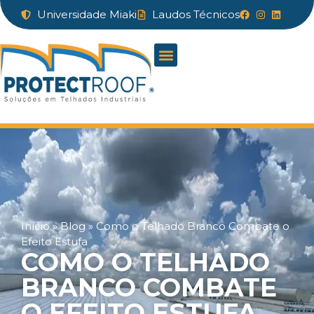
Universidade Miaki
Laudos Técnicos
Início
»
Blog
»
Como o Telhado Branco Combate o
Efeito Estufa
COMO O TELHADO
BRANCO COMBATE
O EFEITO ESTUFA