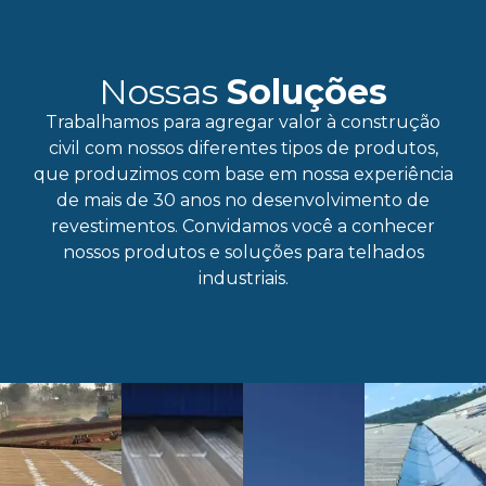
MK
MK
MK
Rust
Urefl
Nossas
Soluções
Therm
Proof
Tratamento
Calh
Trabalhamos para agregar valor à construção
Tratamento
civil com nossos diferentes tipos de produtos,
Impermeabilizante
Anticorrosivo
Térmico
que produzimos com base em nossa experiência
Saiba
de mais de 30 anos no desenvolvimento de
mais
Saiba
revestimentos. Convidamos você a conhecer
Saiba
mais
Saiba
nossos produtos e soluções para telhados
mais
mais
industriais.