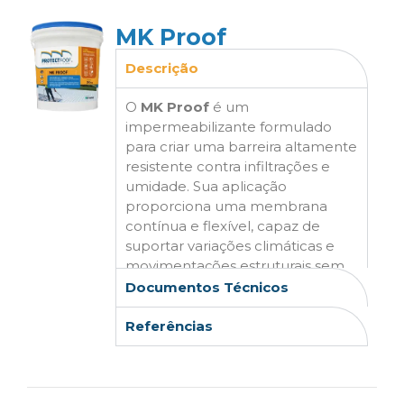
MK Proof
Descrição
O
MK Proof
é um
impermeabilizante formulado
para criar uma barreira altamente
resistente contra infiltrações e
umidade. Sua aplicação
proporciona uma membrana
contínua e flexível, capaz de
suportar variações climáticas e
movimentações estruturais sem
comprometer a vedação. Ele é
Documentos Técnicos
ideal para telhas de fibrocimento,
concreto, metálicas e demais
Referências
superfícies expostas à água,
prevenindo problemas como
mofo, rachaduras e infiltrações