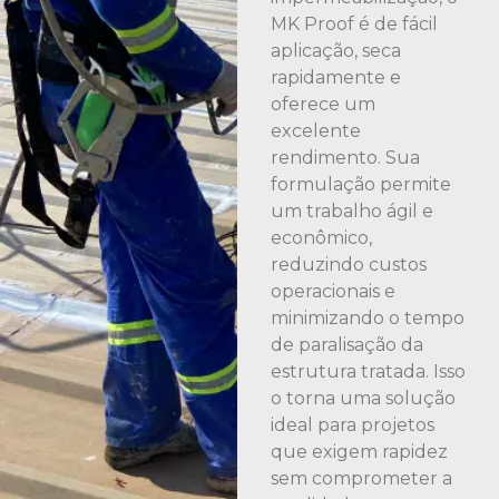
MK Proof é de fácil
aplicação, seca
rapidamente e
oferece um
excelente
rendimento. Sua
formulação permite
um trabalho ágil e
econômico,
reduzindo custos
operacionais e
minimizando o tempo
de paralisação da
estrutura tratada. Isso
o torna uma solução
ideal para projetos
que exigem rapidez
sem comprometer a