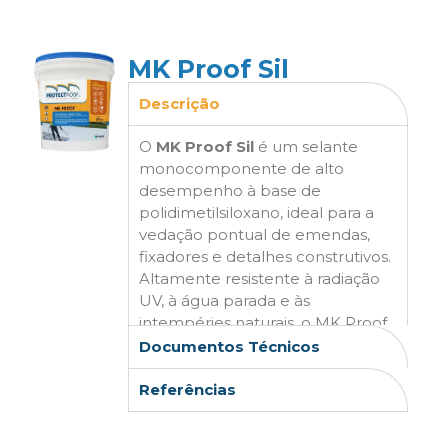
que comprometem a estrutura
do telhado.
MK Proof Sil
Descrição
O
MK Proof Sil
é um selante
monocomponente de alto
desempenho à base de
polidimetilsiloxano, ideal para a
vedação pontual de emendas,
fixadores e detalhes construtivos.
Altamente resistente à radiação
UV, à água parada e às
intempéries naturais, o MK Proof
Sil forma uma barreira elástica e
Documentos Técnicos
durável sobre os pontos críticos
da cobertura, prevenindo
Referências
infiltrações de forma precisa e
eficaz. Sua aplicação prática com