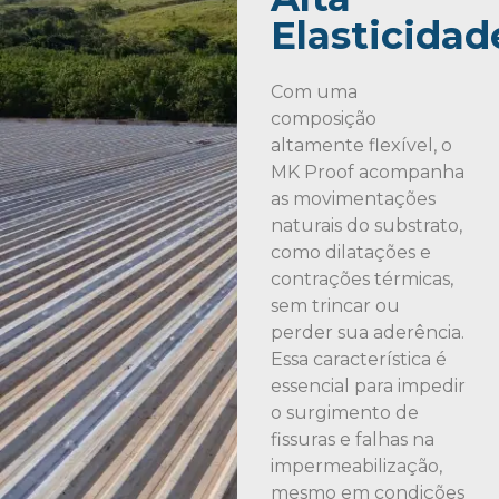
Elasticidad
Com uma
composição
altamente flexível, o
MK Proof acompanha
as movimentações
naturais do substrato,
como dilatações e
contrações térmicas,
sem trincar ou
perder sua aderência.
Essa característica é
essencial para impedir
o surgimento de
fissuras e falhas na
impermeabilização,
mesmo em condições