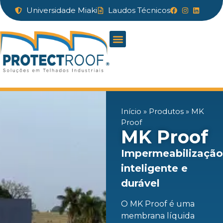
Universidade Miaki
Laudos Técnicos
Início
»
Produtos
»
MK
Proof
MK Proof
Impermeabilizaçã
inteligente e
durável
O MK Proof é uma
membrana líquida