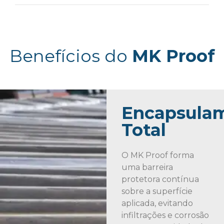
pincel ou espátula, somada à sua
fórmula de alto teor de sólidos e
livre de solventes, o torna uma
solução sustentável e funcional
para manutenção e retrofit de
Benefícios do
MK Proof
telhados.
Encapsula
Total
O MK Proof forma
uma barreira
protetora contínua
sobre a superfície
aplicada, evitando
infiltrações e corrosão