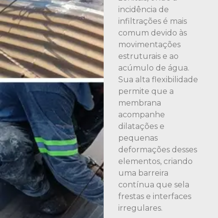
incidência de
infiltrações é mais
comum devido às
movimentações
estruturais e ao
acúmulo de água.
Sua alta flexibilidade
permite que a
membrana
acompanhe
dilatações e
pequenas
deformações desses
elementos, criando
uma barreira
contínua que sela
frestas e interfaces
irregulares.