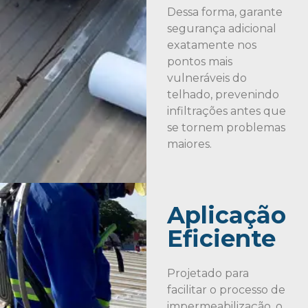
Dessa forma, garante
segurança adicional
exatamente nos
pontos mais
vulneráveis do
telhado, prevenindo
infiltrações antes que
se tornem problemas
maiores.
Aplicação
Eficiente
Projetado para
facilitar o processo de
impermeabilização, o