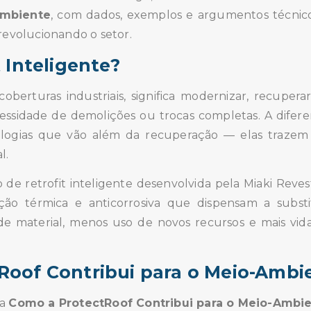
Ambiente
, com dados, exemplos e argumentos técnic
revolucionando o setor.
 Inteligente?
coberturas industriais, significa modernizar, recupera
cessidade de demolições ou trocas completas. A diferen
logias que vão além da recuperação — elas trazem 
l.
 de retrofit inteligente desenvolvida pela Miaki Reve
ção térmica e anticorrosiva que dispensam a substi
de material, menos uso de novos recursos e mais vida 
Roof Contribui para o Meio-Ambi
ta
Como a ProtectRoof Contribui para o Meio-Ambi