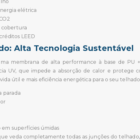
ulho
ergia elétrica
 CO2
a cobertura
créditos LEED
o: Alta Tecnologia Sustentável
a membrana de alta performance à base de PU + S
ncia UV, que impede a absorção de calor e protege co
ida útil e mais eficiência energética para o seu telhado
ua parada
ior
 em superfícies úmidas
ue veda completamente todas as junções do telhado, 