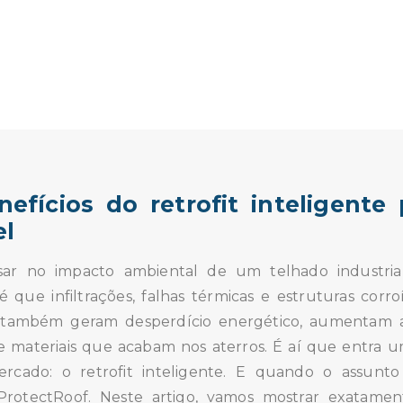
efícios do retrofit inteligente
el
sar no impacto ambiental de um telhado industria
 que infiltrações, falhas térmicas e estruturas corr
 também geram desperdício energético, aumentam 
 materiais que acabam nos aterros. É aí que entra 
cado: o retrofit inteligente. E quando o assunto 
 ProtectRoof. Neste artigo, vamos mostrar exatame