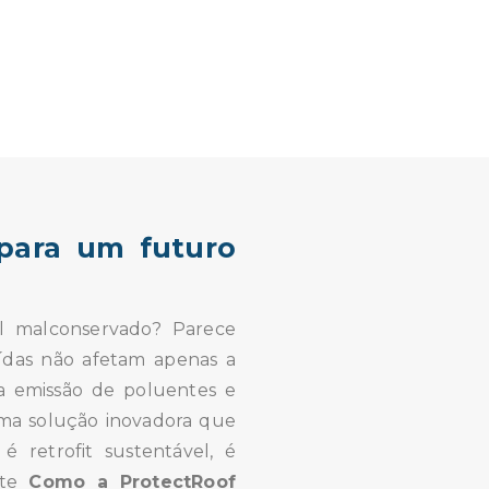
 para um futuro
l malconservado? Parece
oídas não afetam apenas a
a emissão de poluentes e
uma solução inovadora que
é retrofit sustentável, é
nte
Como a ProtectRoof