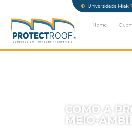
Universidade Miaki
Home
Quem
Início
»
Blog
»
Como a Protect
COMO A PR
MEIO-AMBI