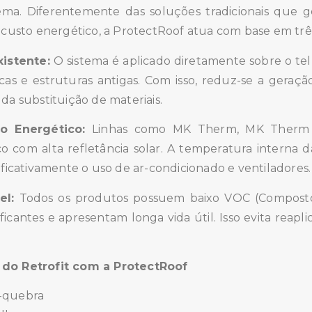
stema. Diferentemente das soluções tradicionais qu
 custo energético, a ProtectRoof atua com base em três
xistente:
O sistema é aplicado diretamente sobre o tel
cas e estruturas antigas. Com isso, reduz-se a geraç
da substituição de materiais.
 Energético:
Linhas como MK Therm, MK Therm 
 com alta refletância solar. A temperatura interna d
ificativamente o uso de ar-condicionado e ventiladores.
el:
Todos os produtos possuem baixo VOC (Compostos 
tificantes e apresentam longa vida útil. Isso evita reap
 do Retrofit com a ProtectRoof
-quebra