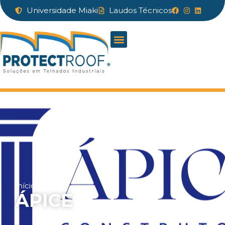
Universidade Miaki
Laudos Técnicos
Início
»
Ápice
ÁPICE