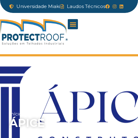
Universidade Miaki
Laudos Técnicos
Início
»
Ápice
ÁPICE