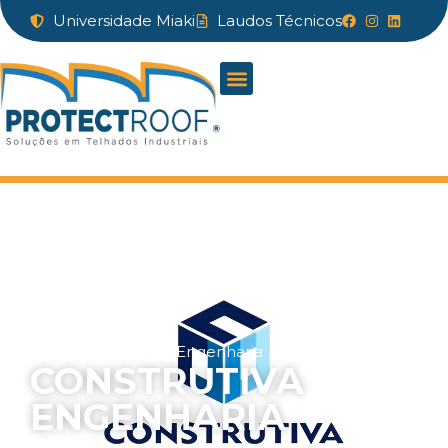
Universidade Miaki
Laudos Técnicos
Início
»
Construtiva Engenharia
CONSTRUTIVA
ENGENHARIA