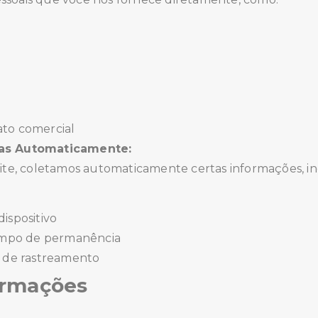
o
to comercial
das Automaticamente:
site, coletamos automaticamente certas informações, in
ispositivo
tempo de permanência
s de rastreamento
ormações