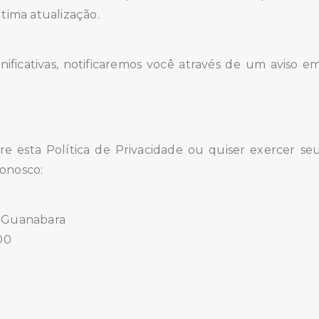
ltima atualização.
gnificativas, notificaremos você através de um aviso e
re esta Política de Privacidade ou quiser exercer se
onosco:
a Guanabara
00