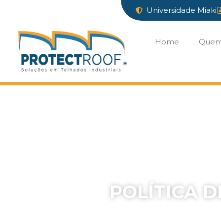
Universidade Miaki
Home
Quem
Início
»
Política de privacidad
POLÍTICA D