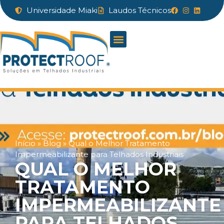
Universidade Miaki
Laudos Técnicos
Início
»
Blog
»
Qual o Melhor Tratamento
Impermeabilizante para Telhados Industriais
QUAL O MELHOR
TRATAMENTO
IMPERMEABILIZANTE
PARA TELHADOS