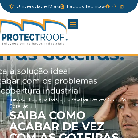
Universidade Miaki
Laudos Técnicos
Início
»
Blog
»
Saiba Como Acabar De Vez Com As
Goteiras
SAIBA COMO
ACABAR DE VEZ
COM AS GOTEIRAS