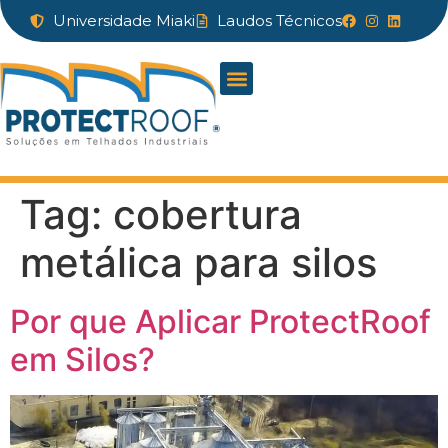
Universidade Miaki
Laudos Técnicos
Tag:
cobertura
metálica para silos
Por que Aplicar ProtectRoof
em Silos?