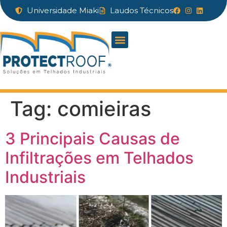
Universidade Miaki
Laudos Técnicos
Tag:
comieiras
3 Principais Causas de
Infiltrações em Telhados
Industriais