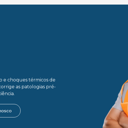
ão e choques térmicos de
corrige as patologias pré-
iência.
nosco