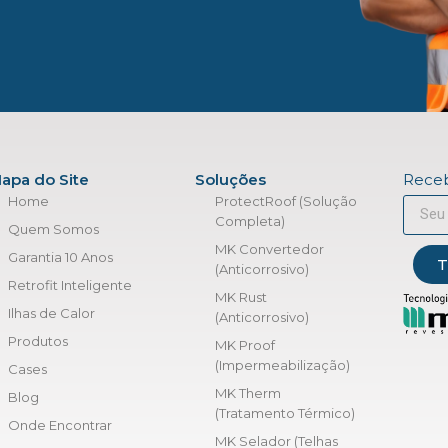
apa do Site
Soluções
Receb
Home
ProtectRoof (Solução
Completa)
Quem Somos
MK Convertedor
Garantia 10 Anos
T
(Anticorrosivo)
Retrofit Inteligente
MK Rust
Ilhas de Calor
(Anticorrosivo)
Produtos
MK Proof
(Impermeabilização)
Cases
MK Therm
Blog
(Tratamento Térmico)
Onde Encontrar
MK Selador (Telhas