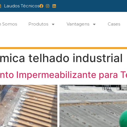
Laudos Técnicos
 Somos
Produtos
Vantagens
Cases
rmica telhado industrial
nto Impermeabilizante para Te