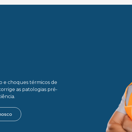
ão e choques térmicos de
corrige as patologias pré-
iência.
nosco