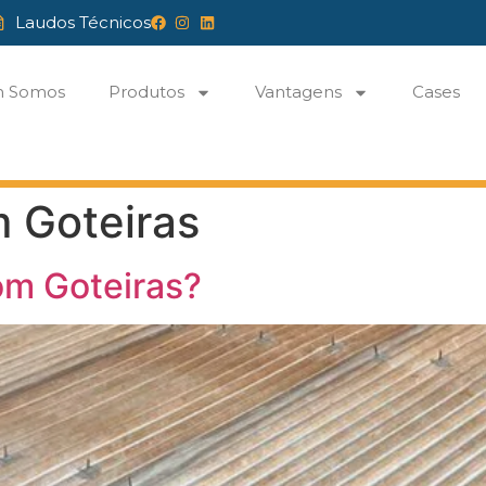
Laudos Técnicos
 Somos
Produtos
Vantagens
Cases
m Goteiras
om Goteiras?