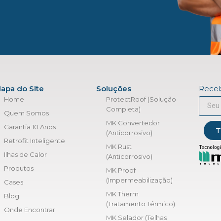
apa do Site
Soluções
Receb
Home
ProtectRoof (Solução
Completa)
Quem Somos
MK Convertedor
Garantia 10 Anos
T
(Anticorrosivo)
Retrofit Inteligente
MK Rust
Ilhas de Calor
(Anticorrosivo)
Produtos
MK Proof
(Impermeabilização)
Cases
MK Therm
Blog
(Tratamento Térmico)
Onde Encontrar
MK Selador (Telhas