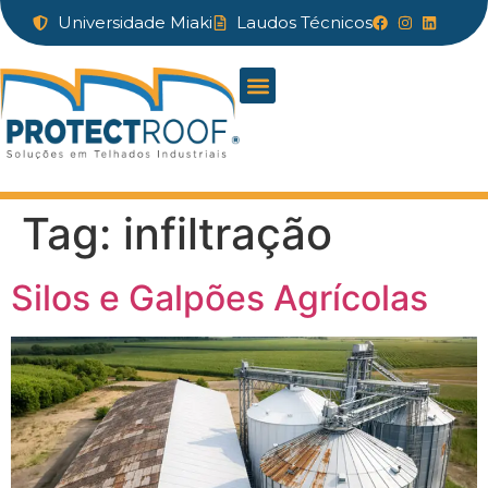
Universidade Miaki
Laudos Técnicos
Tag:
infiltração
Silos e Galpões Agrícolas