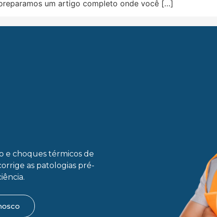
, preparamos um artigo completo onde você […]
ão e choques térmicos de
corrige as patologias pré-
iência.
nosco