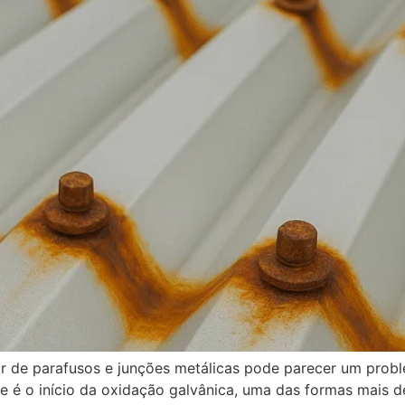
r de parafusos e junções metálicas pode parecer um prob
se é o início da oxidação galvânica, uma das formas mais d