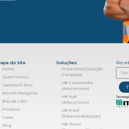
apa do Site
Soluções
Receb
Home
ProtectRoof (Solução
Completa)
Quem Somos
MK Convertedor
Garantia 10 Anos
T
(Anticorrosivo)
Retrofit Inteligente
MK Rust
Ilhas de Calor
(Anticorrosivo)
Produtos
MK Proof
(Impermeabilização)
Cases
MK Therm
Blog