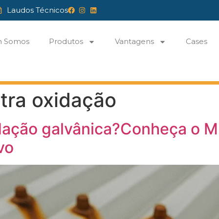
Laudos Técnicos
 Somos
Produtos
Vantagens
Cases
tra oxidação
dação galvânica?Conheça o M
vo