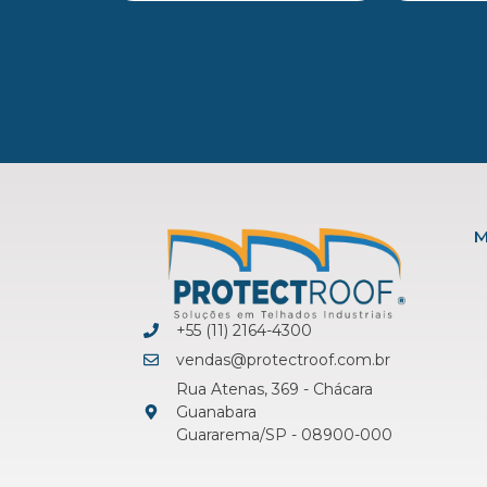
M
+55 (11) 2164-4300
vendas@protectroof.com.br
Rua Atenas, 369 - Chácara
Guanabara
Guararema/SP - 08900-000