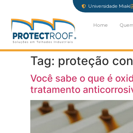
Universidade Miaki
Home
Quem
Tag:
proteção con
Você sabe o que é oxi
tratamento anticorrosi