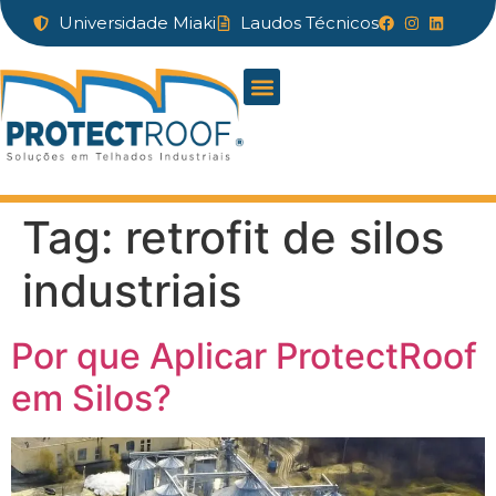
Universidade Miaki
Laudos Técnicos
Tag:
retrofit de silos
industriais
Por que Aplicar ProtectRoof
em Silos?