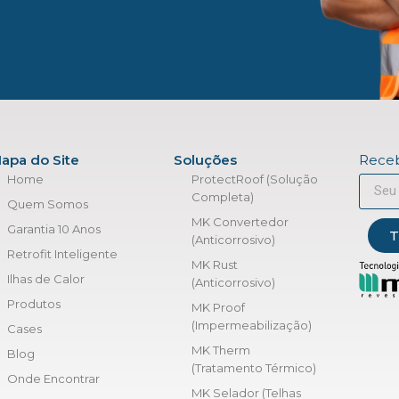
apa do Site
Soluções
Receb
Home
ProtectRoof (Solução
Completa)
Quem Somos
MK Convertedor
Garantia 10 Anos
T
(Anticorrosivo)
Retrofit Inteligente
MK Rust
Ilhas de Calor
(Anticorrosivo)
Produtos
MK Proof
(Impermeabilização)
Cases
MK Therm
Blog
(Tratamento Térmico)
Onde Encontrar
MK Selador (Telhas