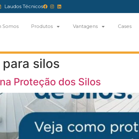
Laudos Técnicos
 Somos
Produtos
Vantagens
Cases
para silos
 na Proteção dos Silos