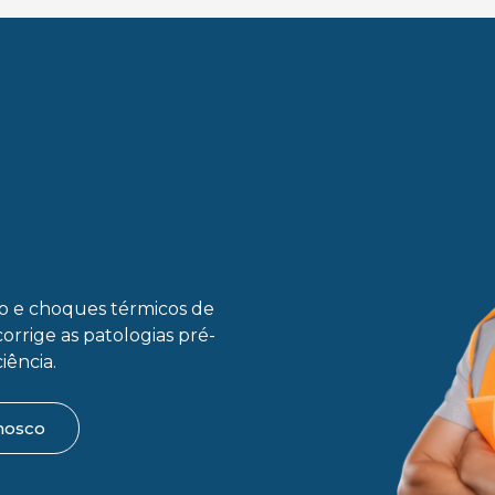
ão e choques térmicos de
corrige as patologias pré-
iência.
nosco